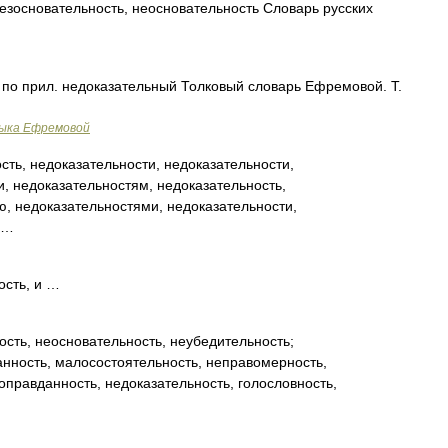
безосновательность, неосновательность Словарь русских
 по прил. недоказательный Толковый словарь Ефремовой. Т.
зыка Ефремовой
ть, недоказательности, недоказательности,
и, недоказательностям, недоказательность,
ю, недоказательностями, недоказательности,
 …
ость, и …
сть, неосновательность, неубедительность;
нность, малосостоятельность, неправомерность,
оправданность, недоказательность, голословность,