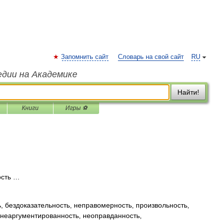
Запомнить сайт
Словарь на свой сайт
RU
едии на Академике
Найти!
Книги
Игры ⚽
ость …
 бездоказательность, неправомерность, произвольность,
 неаргументированность, неоправданность,