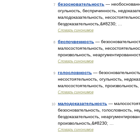
безосновательность
— необоснованно
7
огульность, беспричинность, недоказа
малодоказательность, несостоятельнос
бездоказательность,&#8230; …
Словарь синонимов
беспочвенность
— безосновательность
8
малосостоятельность, несостоятельнос
произвольность, неаргументированност
Словарь синонимов
голословность
— безосновательность,
9
несостоятельность, огульность, недока
малосостоятельность, произвольность,
Словарь синонимов
малодоказательность
— малосостояте
10
безосновательность, голословность, н
бездоказательность, неаргументирован
произвольность,&#8230; …
Словарь синонимов