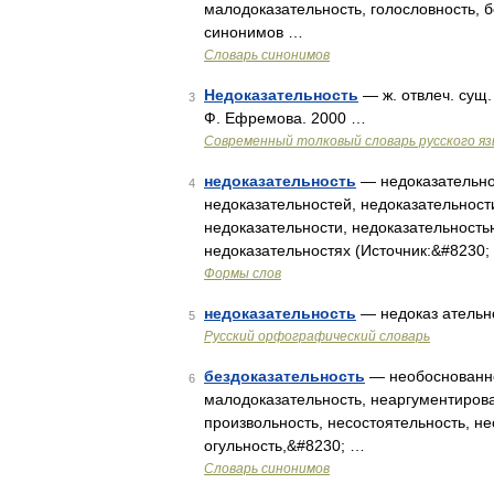
малодоказательность, голословность, 
синонимов …
Словарь синонимов
Недоказательность
— ж. отвлеч. сущ.
3
Ф. Ефремова. 2000 …
Современный толковый словарь русского я
недоказательность
— недоказательнос
4
недоказательностей, недоказательност
недоказательности, недоказательность
недоказательностях (Источник:&#8230;
Формы слов
недоказательность
— недоказ ательн
5
Русский орфографический словарь
бездоказательность
— необоснованно
6
малодоказательность, неаргументирова
произвольность, несостоятельность, не
огульность,&#8230; …
Словарь синонимов